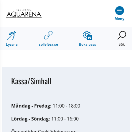
Hoppa till innehåll
Hoppa till undermeny
Meny
Lyssna
solleftea.se
Boka pass
Sök
Kassa/Simhall
Måndag - Fredag:
 11:00 - 18:00
Lördag - Söndag: 
11:00 - 16:00
Öppentider Omklädningsrum