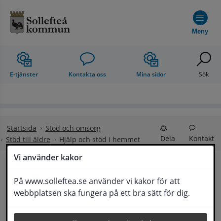
Hoppa till innehåll
Meny
E-tjänster
Kontakta oss
Mina sidor
Sök
Startsida
Stöd och omsorg
Dela
Kontakt
Stöd till äldre
Hjälp och stöd i hemmet
Vi använder kakor
Hjälp och stöd i 
På www.solleftea.se använder vi kakor för att
Lyssna
webbplatsen ska fungera på ett bra sätt för dig.
hemmet