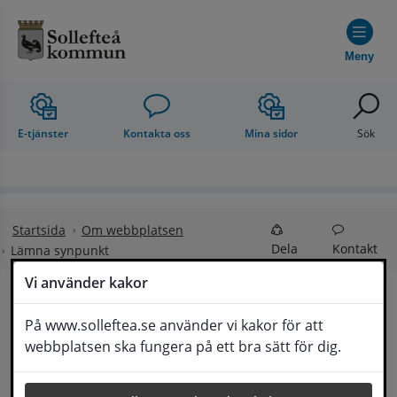
Hoppa till innehåll
Meny
E-tjänster
Kontakta oss
Mina sidor
Sök
Startsida
Om webbplatsen
Dela
Kontakt
Lämna synpunkt
Vi använder kakor
Lämna synpunkt
På www.solleftea.se använder vi kakor för att
Lyssna
webbplatsen ska fungera på ett bra sätt för dig.
Här kan du lämna synpunkter, förslag och 
klagomål, men också ge oss beröm på hemsida 