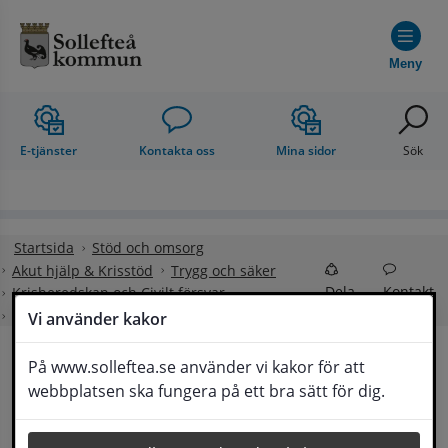
Hoppa till innehåll
Meny
E-tjänster
Kontakta oss
Mina sidor
Sök
Startsida
Stöd och omsorg
Akut hjälp & Krisstöd
Trygg och säker
Dela
Kontakt
Krisberedskap och Civilt försvar
Din egen beredskap
Vi använder kakor
På www.solleftea.se använder vi kakor för att
Din egen beredskap för 
webbplatsen ska fungera på ett bra sätt för dig.
Lyssna
kris och krig