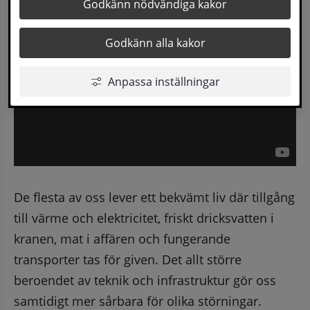
Godkänn nödvändiga kakor
Godkänn alla kakor
Anpassa inställningar
De flesta av oss lever ett bekvämt liv där tillgång 
till värme och elektricitet, friskt dricksvatten i 
kranen, mat i affären och fungerande 
transporter tas för given. Det allt större 
beroendet av teknik och infrastruktur gör oss 
samtidigt mer sårbara för olika störningar.