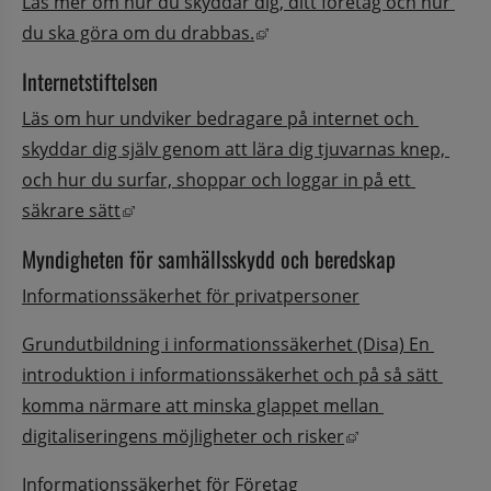
Läs mer om hur du skyddar dig, ditt företag och hur 
Länk till annan webbplats, 
du ska göra om du drabbas.
Internetstiftelsen
Läs om hur undviker bedragare på internet och 
skyddar dig själv genom att lära dig tjuvarnas knep, 
och hur du surfar, shoppar och loggar in på ett 
Länk till annan webbplats, öppnas i nytt fön
säkrare sätt
Myndigheten för samhällsskydd och beredskap
Informationssäkerhet för privatpersoner
Grundutbildning i informationssäkerhet (Disa) En 
introduktion i informationssäkerhet och på så sätt 
komma närmare att minska glappet mellan 
Länk till annan 
digitaliseringens möjligheter och risker
Informationssäkerhet för Företag