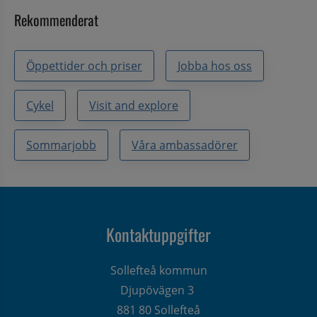
Rekommenderat
Öppettider och priser
Jobba hos oss
Cykel
Visit and explore
Sommarjobb
Våra ambassadörer
Kontaktuppgifter
Sollefteå kommun
Djupövägen 3 
881 80 Sollefteå