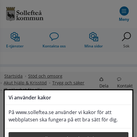
Hoppa till innehåll
Meny
E-tjänster
Kontakta oss
Mina sidor
Sök
Startsida
Stöd och omsorg
Akut hjälp & Krisstöd
Trygg och säker
Dela
Kontakt
IT-säkerhet för alla
Vi använder kakor
IT-säkerhet för alla
På www.solleftea.se använder vi kakor för att
Lyssna
webbplatsen ska fungera på ett bra sätt för dig.