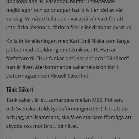
uppkopplade liv. Facebook-bluffar, infekterade 
mejlbilagor och spion­appar har blivit en del av vår 
vardag. Vi måste hela tiden vara på vår vakt för att 
inte läcka lösenord, förlora filer eller drabbas av virus.
Kolla in föreläsningen med Karl Emil Nikka som länge 
jobbat med utbildning om teknik och IT. Han är 
författare till ”Hur funkar det?-serien” och ”Bli säker!” 
han är även återkommande säkerhetskrönikör i 
Datormagazin och Aktuell Säkerhet.
Tänk Säkert
Tänk säkert är ett samarbete mellan MSB, Polisen, 
och Svenska stöldskyddsföreningen (SSF). För att du 
och jag, vi tillsammans, ska få en starkare förmåga att 
skydda oss mot brott på nätet.