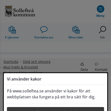
Hoppa till innehåll
Meny
E-tjänster
Kontakta oss
Mina sidor
Sök
Startsida
Stöd och omsorg
Akut hjälp & Krisstöd
Dela
Kontakt
Akuta psykiska problem
Vi använder kakor
Akuta psykiska 
På www.solleftea.se använder vi kakor för att
Lyssna
webbplatsen ska fungera på ett bra sätt för dig.
problem