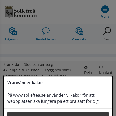
Hoppa till innehåll
Meny
E-tjänster
Kontakta oss
Mina sidor
Sök
Startsida
Stöd och omsorg
Akut hjälp & Krisstöd
Trygg och säker
Dela
Kontakt
Brottsförebyggande
Vuxna på stan
Vi använder kakor
Vuxen på stan/byn
På www.solleftea.se använder vi kakor för att
Lyssna
webbplatsen ska fungera på ett bra sätt för dig.
Kommunens verksamheter (socialtjänst och 
ungdomsverksamhet) har fältarbete under särskilda 