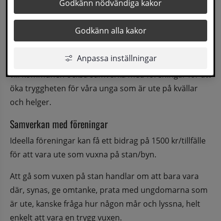
Godkänn nödvändiga kakor
evenemang och vissa kvällar då fler ungdomar än 
vanligt förväntas vara ute.
Godkänn alla kakor
Med fler vuxna förebilder ute ökar tryggheten för 
Anpassa inställningar
unga människor som rör sig ute på helgkvällar. Därför 
vill kommunen också samverka med föreningar för att 
öka tryggheten för våra unga som är ute på kvällar 
och helger.
Samverkan med föreningar
Ideella föreningar kan få ett bidrag på 1500 kr/tillfälle 
för att vara ute som vuxna på stan/byn.
Att gå som vuxen på stan handlar om att bara vara 
där, synas, ge omtanke, prata med ungdomarna som 
är ute, kanske fråga hur någon mår och lyssna, helt 
enkelt att vara en trygg vuxen.