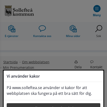
Hoppa till innehåll
Meny
E-tjänster
Kontakta oss
Mina sidor
Sök
Startsida
Om webbplatsen
Dela
Kontakt
Min Prenumeration
Vi använder kakor
Min Prenumeration
På www.solleftea.se använder vi kakor för att
Lyssna
webbplatsen ska fungera på ett bra sätt för dig.
Ingress