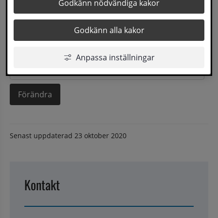
Godkänn nödvändiga kakor
Brödtext
Inga favoriter
Godkänn alla kakor
Anpassa inställningar
Prenumerationslista
Senast uppdaterad
23 oktober 2020
Kontakt