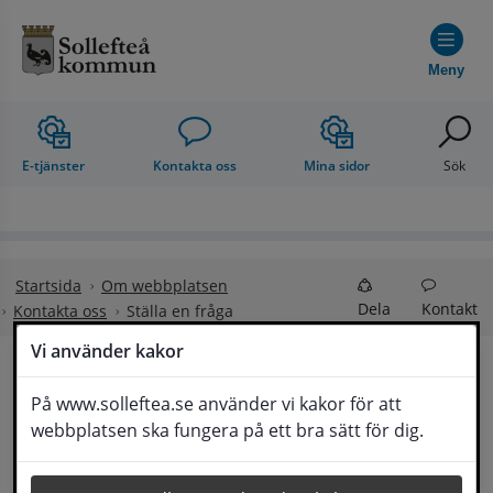
Hoppa till innehåll
Meny
E-tjänster
Kontakta oss
Mina sidor
Sök
Startsida
Om webbplatsen
Dela
Kontakt
Kontakta oss
Ställa en fråga
Vi använder kakor
Ställa en fråga
På www.solleftea.se använder vi kakor för att
Lyssna
webbplatsen ska fungera på ett bra sätt för dig.
Om din fråga är omfattande kan det bli aktuellt 
för Medborgarservice att själv få frågan 