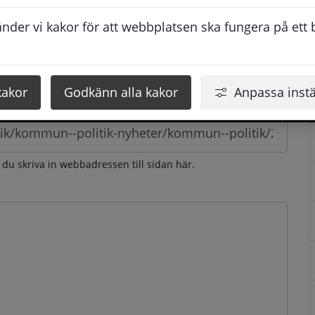
esvarar vi dig så snabbt som möjligt under arbetstid. 
der vi kakor för att webbplatsen ska fungera på ett br
u få svaret inom 2 - 4 arbetsdagar.
kakor
Godkänn alla kakor
Anpassa instä
n du skriva in webbadressen till sidan här.