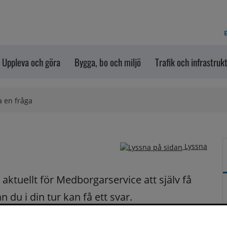
E
Uppleva och göra
Bygga, bo och miljö
Trafik och infrastruk
a en fråga
Lyssna
ktuellt för Medborgarservice att själv få 
du i din tur kan få ett svar.
på dina frågor fortast möjligt.