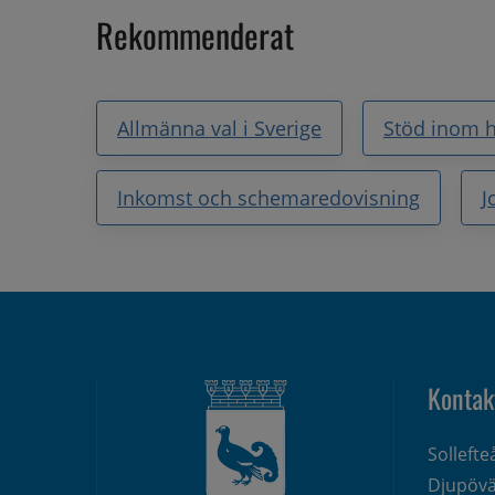
Rekommenderat
Allmänna val i Sverige
Stöd inom h
Inkomst och schemaredovisning
J
Kontak
Solleft
Djupövä