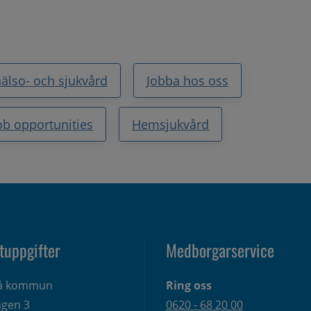
älso- och sjukvård
Jobba hos oss
ob opportunities
Hemsjukvård
tuppgifter
Medborgarservice
eå kommun
Ring oss
gen 3 
0620 - 68 20 00