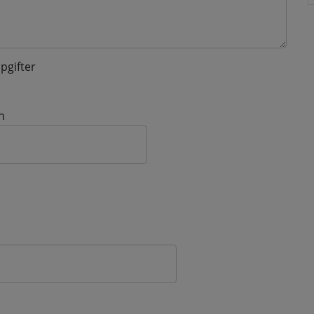
pgifter
n