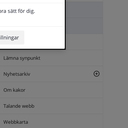
Kontakta oss
a sätt för dig.
Ställa en fråga
llningar
Logga in
Lämna synpunkt
Nyhetsarkiv
Om kakor
Talande webb
Webbkarta