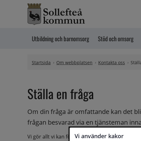
Hoppa till innehåll
Utbildning och barnomsorg
Stöd och omsorg
Startsida
Om webbplatsen
Kontakta oss
Ställ
Ställa en fråga
Om din fråga är omfattande kan det bli a
frågan besvarad via en tjänsteman innan 
Vi använder kakor
Vi gör allt vi kan för att du ska få hjälp och svar 