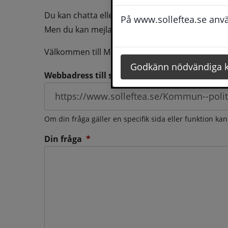
Du kan chatta eller ringa oss med din fråga så b
På www.solleftea.se använ
Men du kan mejla oss din fråga dygnt runt och d
Välkommen till Medborgarservice!
Godkänn nödvändiga 
Webbadress till sidan som frågan berör
Om din fråga gäller en specifik sida eller funktion ka
(obligatorisk)
Din fråga
*