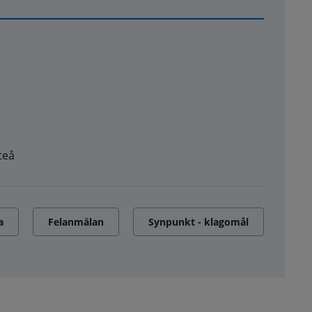
teå
a
Felanmälan
Synpunkt - klagomål