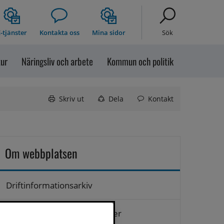
-tjänster
Kontakta oss
Mina sidor
Sök
tur
Näringsliv och arbete
Kommun och politik
Skriv ut
Dela
Kontakt
Om webbplatsen
Driftinformationsarkiv
Hantering av personuppgifter