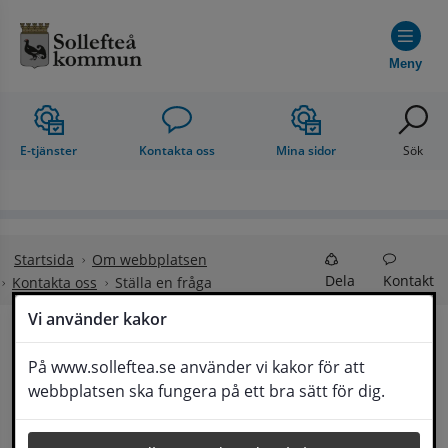
Hoppa till innehåll
Meny
E-tjänster
Kontakta oss
Mina sidor
Sök
Startsida
Om webbplatsen
Dela
Kontakt
Kontakta oss
Ställa en fråga
Vi använder kakor
Ställa en fråga
På www.solleftea.se använder vi kakor för att
Lyssna
webbplatsen ska fungera på ett bra sätt för dig.
Om din fråga är omfattande kan det bli aktuellt 
för Medborgarservice att själv få frågan 