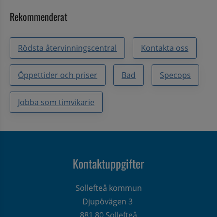
Rekommenderat
Rödsta återvinningscentral
Kontakta oss
Öppettider och priser
Bad
Specops
Jobba som timvikarie
Kontaktuppgifter
Sollefteå kommun
Djupövägen 3 
881 80 Sollefteå