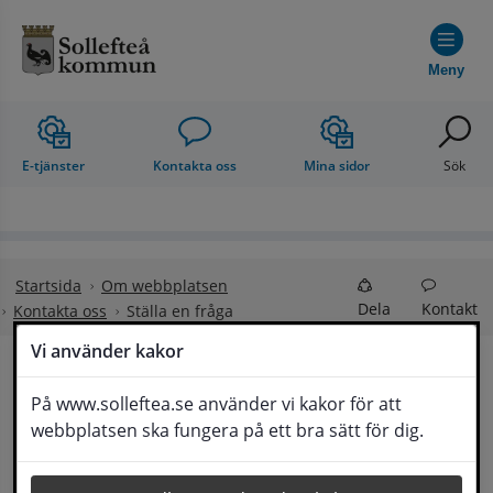
Hoppa till innehåll
Meny
E-tjänster
Kontakta oss
Mina sidor
Sök
Startsida
Om webbplatsen
Dela
Kontakt
Kontakta oss
Ställa en fråga
Vi använder kakor
Ställa en fråga
På www.solleftea.se använder vi kakor för att
Lyssna
webbplatsen ska fungera på ett bra sätt för dig.
Om din fråga är omfattande kan det bli aktuellt 
för Medborgarservice att själv få frågan 