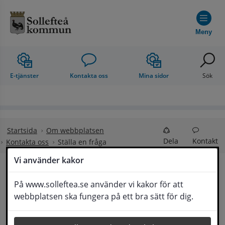
Hoppa till innehåll
Meny
E-tjänster
Kontakta oss
Mina sidor
Sök
Startsida
Om webbplatsen
Dela
Kontakt
Kontakta oss
Ställa en fråga
Vi använder kakor
Ställa en fråga
På www.solleftea.se använder vi kakor för att
Lyssna
webbplatsen ska fungera på ett bra sätt för dig.
Om din fråga är omfattande kan det bli aktuellt 
för Medborgarservice att själv få frågan 