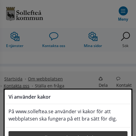
Hoppa till innehåll
Meny
E-tjänster
Kontakta oss
Mina sidor
Sök
Startsida
Om webbplatsen
Dela
Kontakt
Kontakta oss
Ställa en fråga
Vi använder kakor
Ställa en fråga
På www.solleftea.se använder vi kakor för att
Lyssna
webbplatsen ska fungera på ett bra sätt för dig.
Om din fråga är omfattande kan det bli aktuellt 
för Medborgarservice att själv få frågan 