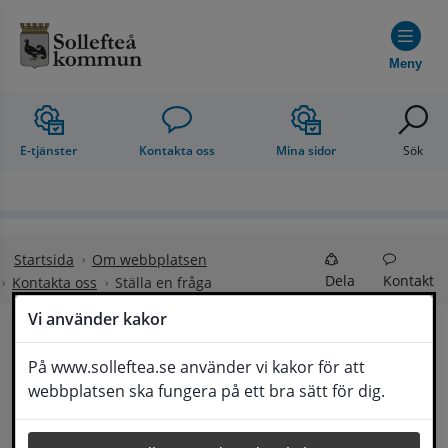
Hoppa till innehåll
Meny
E-tjänster
Kontakta oss
Mina sidor
Sök
Startsida
Om webbplatsen
Dela
Kontakt
Kontakta oss
Ställa en fråga
Vi använder kakor
Ställa en fråga
På www.solleftea.se använder vi kakor för att
Lyssna
webbplatsen ska fungera på ett bra sätt för dig.
Om din fråga är omfattande kan det bli aktuellt 
för Medborgarservice att själv få frågan 