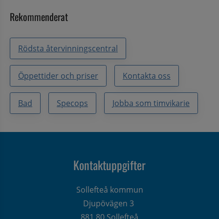
Rekommenderat
Rödsta återvinningscentral
Öppettider och priser
Kontakta oss
Bad
Specops
Jobba som timvikarie
Kontaktuppgifter
Sollefteå kommun
Djupövägen 3 
881 80 Sollefteå