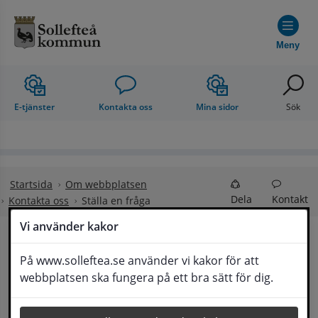
Hoppa till innehåll
Meny
E-tjänster
Kontakta oss
Mina sidor
Sök
Startsida
Om webbplatsen
Dela
Kontakt
Kontakta oss
Ställa en fråga
Vi använder kakor
Ställa en fråga
På www.solleftea.se använder vi kakor för att
Lyssna
webbplatsen ska fungera på ett bra sätt för dig.
Om din fråga är omfattande kan det bli aktuellt 
för Medborgarservice att själv få frågan 