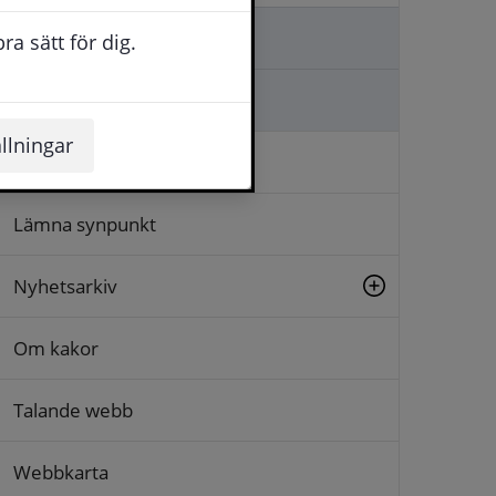
Kontakta oss
a sätt för dig.
Ställa en fråga
llningar
Logga in
Lämna synpunkt
Nyhetsarkiv
Om kakor
Talande webb
Webbkarta