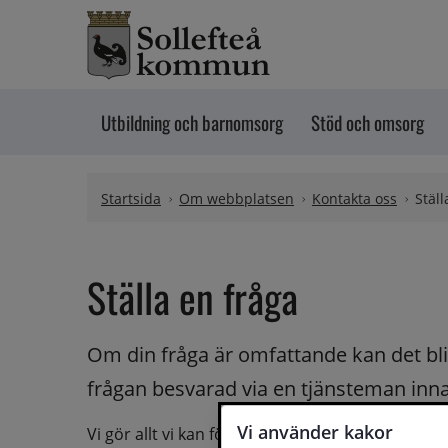
Hoppa till innehåll
Utbildning och barnomsorg
Stöd och omsorg
Startsida
Om webbplatsen
Kontakta oss
Ställ
Ställa en fråga
Om din fråga är omfattande kan det bli a
frågan besvarad via en tjänsteman innan 
Vi använder kakor
Vi gör allt vi kan för att du ska få hjälp och svar 