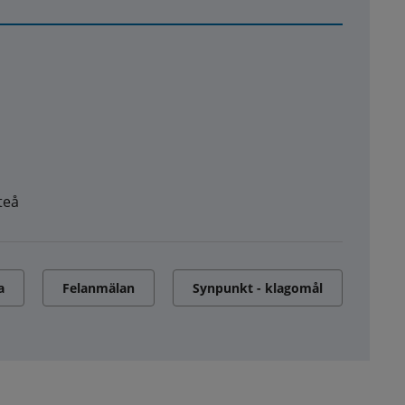
teå
a
Felanmälan
Synpunkt - klagomål