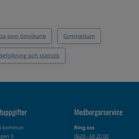
ba som timvikarie
Gymnasium
Befolkning och statistik
tuppgifter
Medborgarservice
eå kommun
Ring oss
gen 3 
0620 - 68 20 00