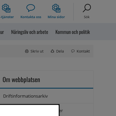
-tjänster
Kontakta oss
Mina sidor
Sök
tur
Näringsliv och arbete
Kommun och politik
Skriv ut
Dela
Kontakt
Om webbplatsen
Driftinformationsarkiv
Hantering av personuppgifter