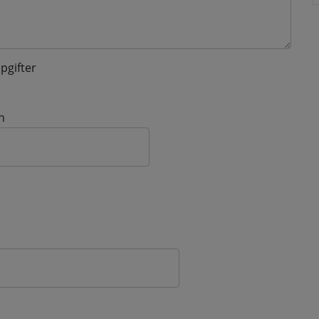
pgifter
n