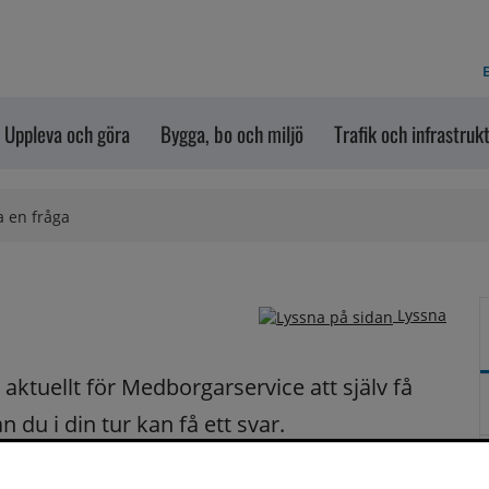
E
Uppleva och göra
Bygga, bo och miljö
Trafik och infrastruk
a en fråga
Lyssna
ktuellt för Medborgarservice att själv få 
du i din tur kan få ett svar.
på dina frågor fortast möjligt.