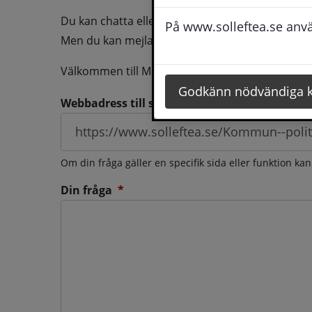
Du kan chatta eller ringa oss med din fråga så b
På www.solleftea.se använ
Men du kan mejla oss din fråga dygnt runt och d
Välkommen till Medborgarservice!
Godkänn nödvändiga 
Webbadress till sidan som frågan berör
Om din fråga gäller en specifik sida eller funktion ka
(obligatorisk)
Din fråga
*