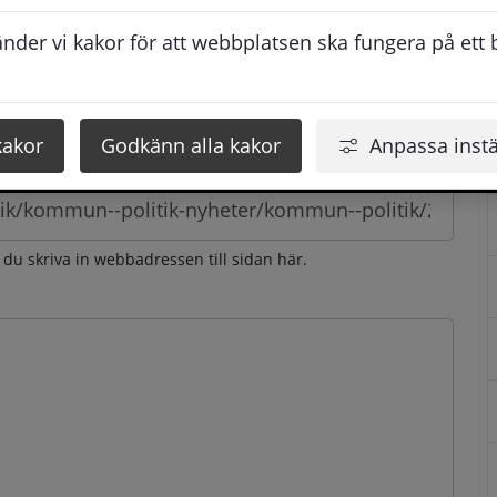
esvarar vi dig så snabbt som möjligt under arbetstid. 
der vi kakor för att webbplatsen ska fungera på ett br
u få svaret inom 2 - 4 arbetsdagar.
kakor
Godkänn alla kakor
Anpassa instä
n du skriva in webbadressen till sidan här.