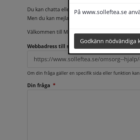
Du kan chatta eller ringa oss med din fråga så b
På www.solleftea.se använ
Men du kan mejla oss din fråga dygnt runt och d
Välkommen till Medborgarservice!
Godkänn nödvändiga 
Webbadress till sidan som frågan berör
Om din fråga gäller en specifik sida eller funktion ka
(obligatorisk)
Din fråga
*