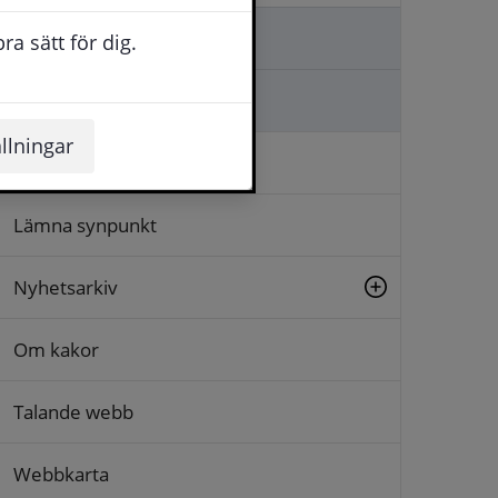
Kontakta oss
a sätt för dig.
Ställa en fråga
llningar
Logga in
Lämna synpunkt
Nyhetsarkiv
Om kakor
Talande webb
Webbkarta