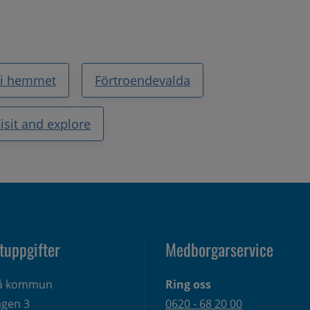
 i hemmet
Förtroendevalda
isit and explore
tuppgifter
Medborgarservice
eå kommun
Ring oss
gen 3 
0620 - 68 20 00