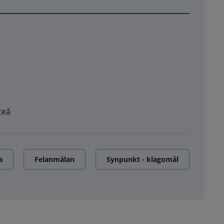
teå
a
Felanmälan
Synpunkt - klagomål