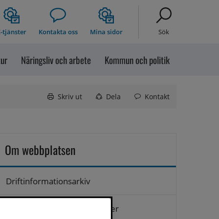
-tjänster
Kontakta oss
Mina sidor
Sök
tur
Näringsliv och arbete
Kommun och politik
Skriv ut
Dela
Kontakt
Om webbplatsen
Driftinformationsarkiv
Hantering av personuppgifter