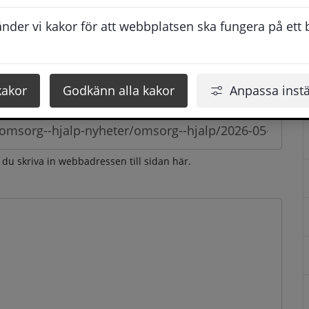
esvarar vi dig så snabbt som möjligt under arbetstid. 
der vi kakor för att webbplatsen ska fungera på ett br
u få svaret inom 2 - 4 arbetsdagar.
kakor
Godkänn alla kakor
Anpassa instä
n du skriva in webbadressen till sidan här.