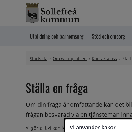
Hoppa till innehåll
Utbildning och barnomsorg
Stöd och omsorg
Startsida
Om webbplatsen
Kontakta oss
Ställ
Ställa en fråga
Om din fråga är omfattande kan det bli a
frågan besvarad via en tjänsteman innan 
Vi använder kakor
Vi gör allt vi kan för att du ska få hjälp och svar 