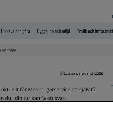
E
Uppleva och göra
Bygga, bo och miljö
Trafik och infrastruk
a en fråga
Lyssna
ktuellt för Medborgarservice att själv få 
du i din tur kan få ett svar.
på dina frågor fortast möjligt.