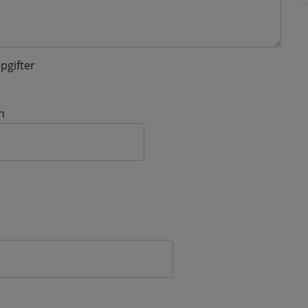
pgifter
n