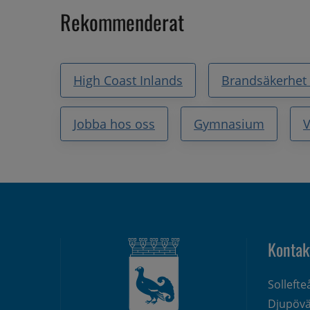
Rekommenderat
High Coast Inlands
Brandsäkerhet
Jobba hos oss
Gymnasium
V
Kontak
Solleft
Djupövä