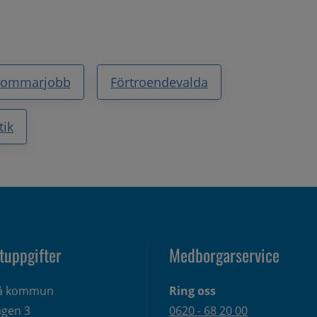
Sommarjobb
Förtroendevalda
tik
tuppgifter
Medborgarservice
eå kommun
Ring oss
gen 3 
0620 - 68 20 00