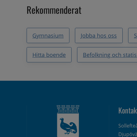
Rekommenderat
Gymnasium
Jobba hos oss
Hitta boende
Befolkning och statis
Kontak
Solleft
Djupövä