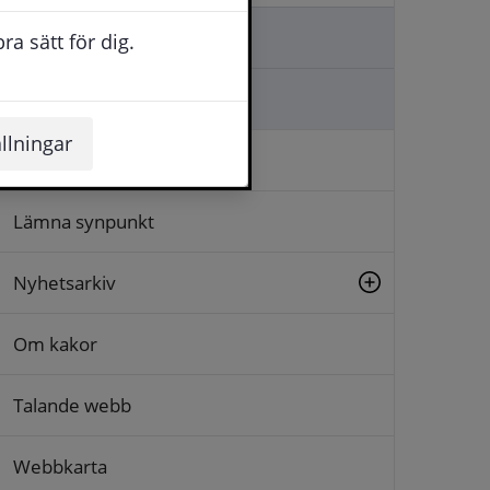
Kontakta oss
a sätt för dig.
Ställa en fråga
llningar
Logga in
Lämna synpunkt
Nyhetsarkiv
Om kakor
Talande webb
Webbkarta