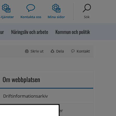
-tjänster
Kontakta oss
Mina sidor
Sök
tur
Näringsliv och arbete
Kommun och politik
Skriv ut
Dela
Kontakt
Om webbplatsen
Driftinformationsarkiv
Hantering av personuppgifter