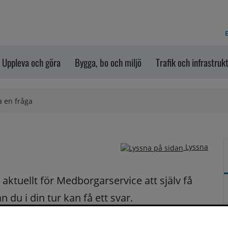
E
Uppleva och göra
Bygga, bo och miljö
Trafik och infrastruk
a en fråga
Lyssna
ktuellt för Medborgarservice att själv få 
du i din tur kan få ett svar.
på dina frågor fortast möjligt.