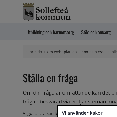
Hoppa till innehåll
Utbildning och barnomsorg
Stöd och omsorg
Startsida
Om webbplatsen
Kontakta oss
Ställ
Ställa en fråga
Om din fråga är omfattande kan det bli a
frågan besvarad via en tjänsteman innan 
Vi använder kakor
Vi gör allt vi kan för att du ska få hjälp och svar 