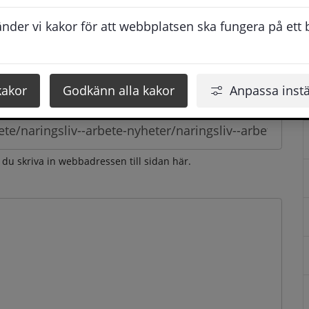
esvarar vi dig så snabbt som möjligt under arbetstid. 
der vi kakor för att webbplatsen ska fungera på ett br
u få svaret inom 2 - 4 arbetsdagar.
kakor
Godkänn alla kakor
Anpassa instä
n du skriva in webbadressen till sidan här.