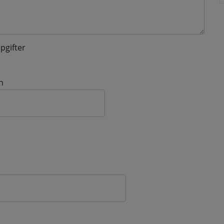
pgifter
n