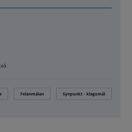
teå
a
Felanmälan
Synpunkt - klagomål