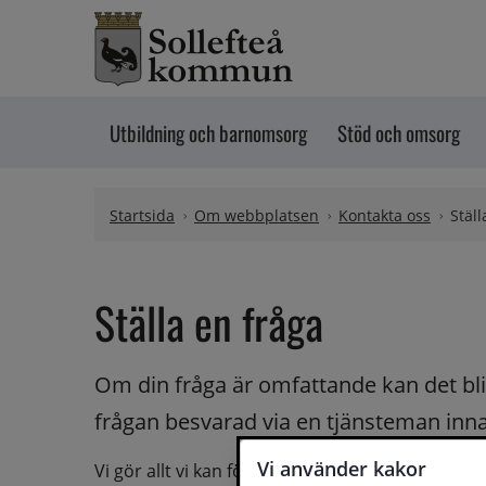
Hoppa till innehåll
Utbildning och barnomsorg
Stöd och omsorg
Startsida
Om webbplatsen
Kontakta oss
Ställ
Ställa en fråga
Om din fråga är omfattande kan det bli a
frågan besvarad via en tjänsteman innan 
Vi använder kakor
Vi gör allt vi kan för att du ska få hjälp och svar 