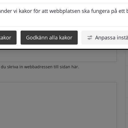
esvarar vi dig så snabbt som möjligt under arbetstid. 
der vi kakor för att webbplatsen ska fungera på ett br
u få svaret inom 2 - 4 arbetsdagar.
kakor
Godkänn alla kakor
Anpassa instä
n du skriva in webbadressen till sidan här.