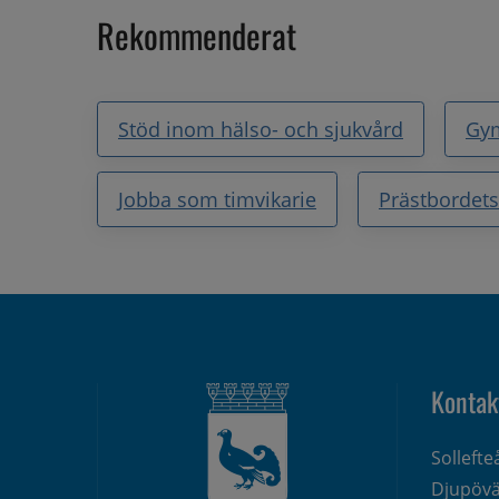
Rekommenderat
Stöd inom hälso- och sjukvård
Gy
Jobba som timvikarie
Prästbordets
Kontak
Solleft
Djupövä