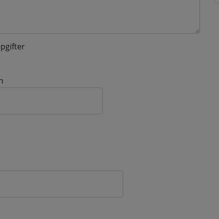
pgifter
n