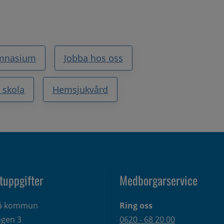
mnasium
Jobba hos oss
 skola
Hemsjukvård
tuppgifter
Medborgarservice
eå kommun
Ring oss
gen 3 
0620 - 68 20 00