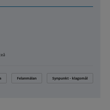
teå
a
Felanmälan
Synpunkt - klagomål