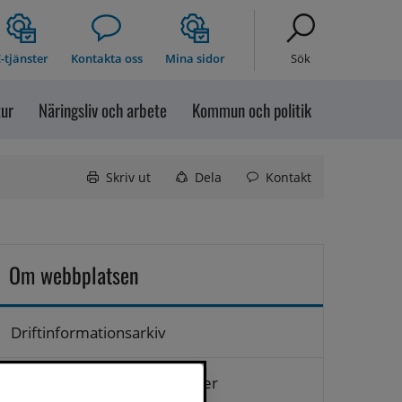
-tjänster
Kontakta oss
Mina sidor
Sök
tur
Näringsliv och arbete
Kommun och politik
Skriv ut
Dela
Kontakt
Om webbplatsen
Driftinformationsarkiv
Hantering av personuppgifter