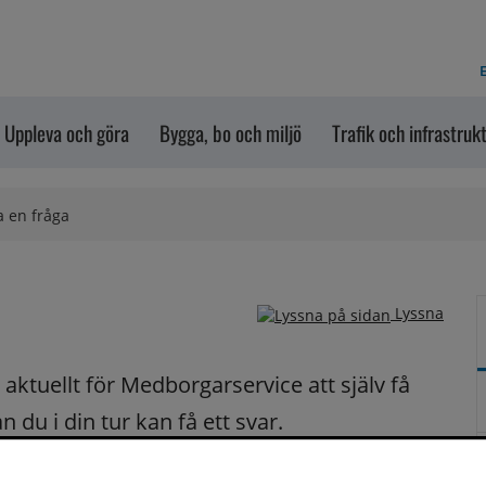
E
Uppleva och göra
Bygga, bo och miljö
Trafik och infrastruk
a en fråga
Lyssna
ktuellt för Medborgarservice att själv få 
du i din tur kan få ett svar.
på dina frågor fortast möjligt.