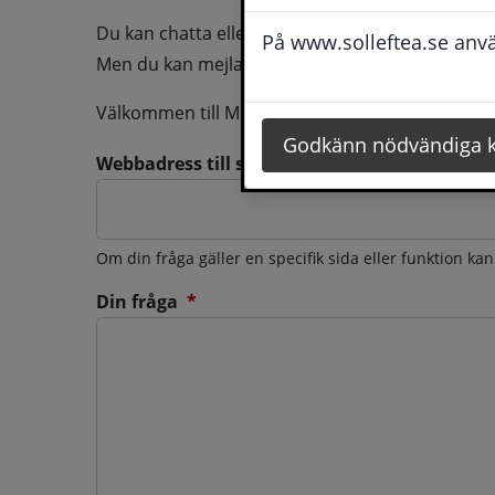
Du kan chatta eller ringa oss med din fråga så b
På www.solleftea.se använ
Men du kan mejla oss din fråga dygnt runt och d
Välkommen till Medborgarservice!
Godkänn nödvändiga 
Webbadress till sidan som frågan berör
Om din fråga gäller en specifik sida eller funktion ka
(obligatorisk)
Din fråga
*