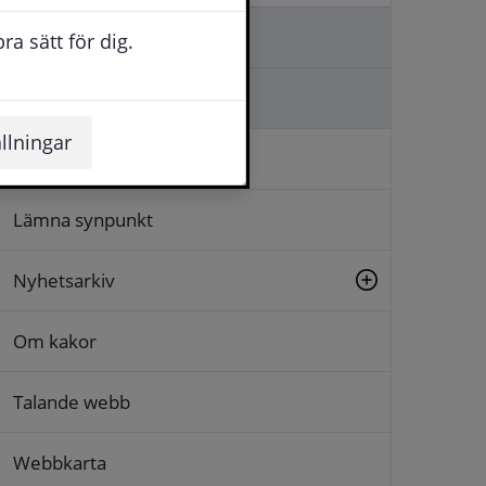
Kontakta oss
a sätt för dig.
Ställa en fråga
llningar
Logga in
Lämna synpunkt
Nyhetsarkiv
Om kakor
Talande webb
Webbkarta