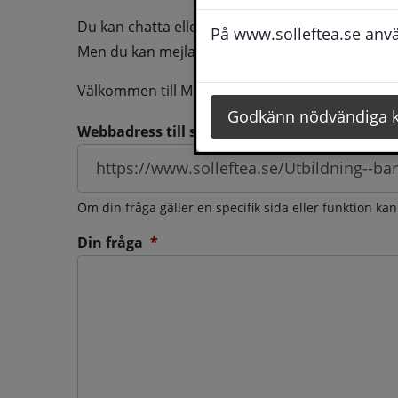
Du kan chatta eller ringa oss med din fråga så b
På www.solleftea.se använ
Men du kan mejla oss din fråga dygnt runt och d
Välkommen till Medborgarservice!
Godkänn nödvändiga 
Webbadress till sidan som frågan berör
Om din fråga gäller en specifik sida eller funktion ka
(obligatorisk)
Din fråga
*