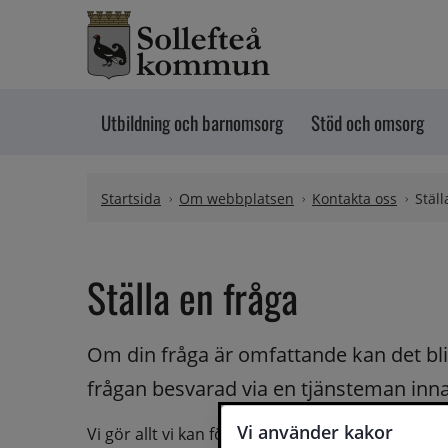
Hoppa till innehåll
Utbildning och barnomsorg
Stöd och omsorg
Startsida
Om webbplatsen
Kontakta oss
Ställ
Ställa en fråga
Om din fråga är omfattande kan det bli a
frågan besvarad via en tjänsteman innan 
Vi använder kakor
Vi gör allt vi kan för att du ska få hjälp och svar 