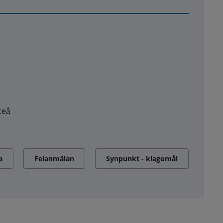
teå
a
Felanmälan
Synpunkt - klagomål