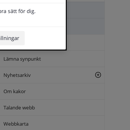
Kontakta oss
a sätt för dig.
Ställa en fråga
llningar
Logga in
Lämna synpunkt
Nyhetsarkiv
Om kakor
Talande webb
Webbkarta