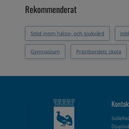
Rekommenderat
Stöd inom hälso- och sjukvård
Job
Gymnasium
Prästbordets skola
Kontak
Solleft
Djupövä