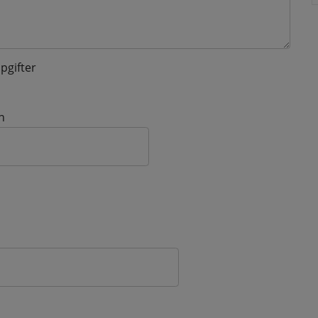
pgifter
n