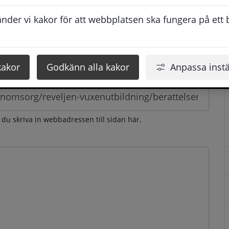
esvarar vi dig så snabbt som möjligt under arbetstid. 
der vi kakor för att webbplatsen ska fungera på ett br
u få svaret inom 2 - 4 arbetsdagar.
kakor
Godkänn alla kakor
Anpassa instä
n du skriva in webbadressen till sidan här.