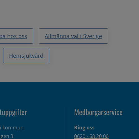
ba hos oss
Allmänna val i Sverige
Hemsjukvård
tuppgifter
Medborgarservice
eå kommun
Ring oss
gen 3 
0620 - 68 20 00