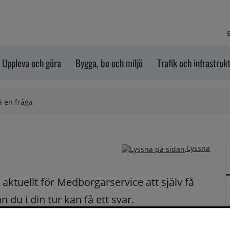
E
Uppleva och göra
Bygga, bo och miljö
Trafik och infrastruk
a en fråga
Lyssna
ktuellt för Medborgarservice att själv få 
du i din tur kan få ett svar.
på dina frågor fortast möjligt.