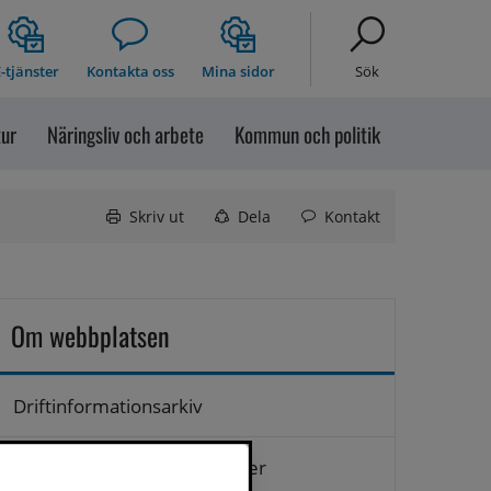
-tjänster
Kontakta oss
Mina sidor
Sök
tur
Näringsliv och arbete
Kommun och politik
Skriv ut
Dela
Kontakt
Om webbplatsen
Driftinformationsarkiv
Hantering av personuppgifter