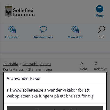
Hoppa till innehåll
Meny
E-tjänster
Kontakta oss
Mina sidor
Sök
Startsida
Om webbplatsen
Dela
Kontakt
Kontakta oss
Ställa en fråga
Vi använder kakor
Ställa en fråga
På www.solleftea.se använder vi kakor för att
Lyssna
webbplatsen ska fungera på ett bra sätt för dig.
Om din fråga är omfattande kan det bli aktuellt 
för Medborgarservice att själv få frågan 