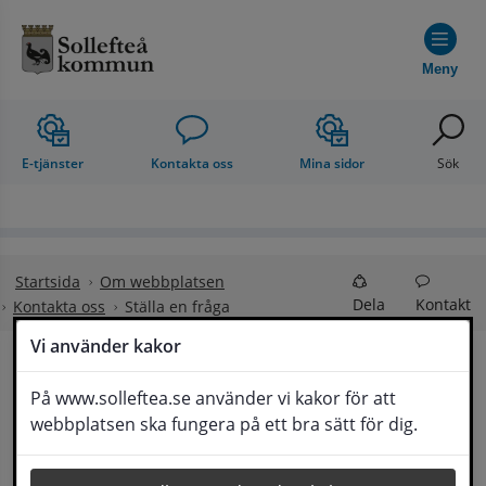
Hoppa till innehåll
Meny
E-tjänster
Kontakta oss
Mina sidor
Sök
Startsida
Om webbplatsen
Dela
Kontakt
Kontakta oss
Ställa en fråga
Vi använder kakor
Ställa en fråga
På www.solleftea.se använder vi kakor för att
Lyssna
webbplatsen ska fungera på ett bra sätt för dig.
Om din fråga är omfattande kan det bli aktuellt 
för Medborgarservice att själv få frågan 