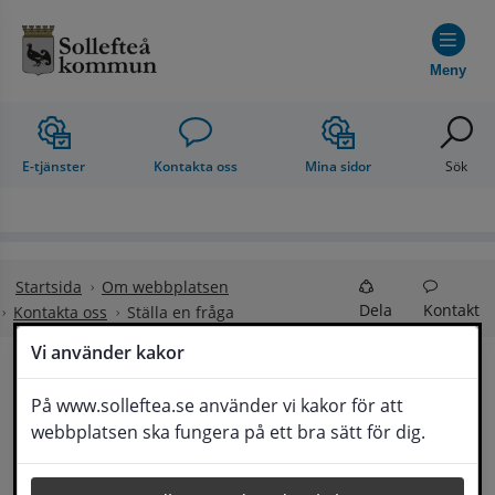
Hoppa till innehåll
Meny
E-tjänster
Kontakta oss
Mina sidor
Sök
Startsida
Om webbplatsen
Dela
Kontakt
Kontakta oss
Ställa en fråga
Vi använder kakor
Ställa en fråga
På www.solleftea.se använder vi kakor för att
Lyssna
webbplatsen ska fungera på ett bra sätt för dig.
Om din fråga är omfattande kan det bli aktuellt 
för Medborgarservice att själv få frågan 