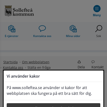
Hoppa till innehåll
Meny
E-tjänster
Kontakta oss
Mina sidor
Sök
Startsida
Om webbplatsen
Dela
Kontakt
Kontakta oss
Ställa en fråga
Vi använder kakor
Ställa en fråga
På www.solleftea.se använder vi kakor för att
Lyssna
webbplatsen ska fungera på ett bra sätt för dig.
Om din fråga är omfattande kan det bli aktuellt 
för Medborgarservice att själv få frågan 