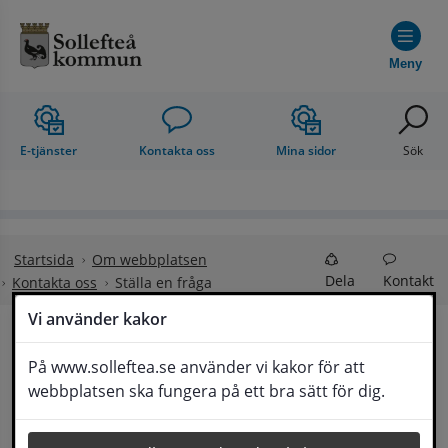
Hoppa till innehåll
Meny
E-tjänster
Kontakta oss
Mina sidor
Sök
Startsida
Om webbplatsen
Dela
Kontakt
Kontakta oss
Ställa en fråga
Vi använder kakor
Ställa en fråga
På www.solleftea.se använder vi kakor för att
Lyssna
webbplatsen ska fungera på ett bra sätt för dig.
Om din fråga är omfattande kan det bli aktuellt 
för Medborgarservice att själv få frågan 