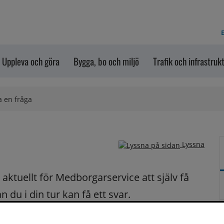
E
Uppleva och göra
Bygga, bo och miljö
Trafik och infrastruk
a en fråga
Lyssna
ktuellt för Medborgarservice att själv få 
du i din tur kan få ett svar.
på dina frågor fortast möjligt.