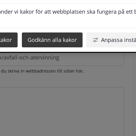
esvarar vi dig så snabbt som möjligt under arbetstid. 
der vi kakor för att webbplatsen ska fungera på ett br
u få svaret inom 2 - 4 arbetsdagar.
kakor
Godkänn alla kakor
Anpassa instä
n du skriva in webbadressen till sidan här.