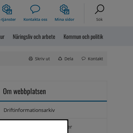
-tjänster
Kontakta oss
Mina sidor
Sök
tur
Näringsliv och arbete
Kommun och politik
Skriv ut
Dela
Kontakt
Om webbplatsen
Driftinformationsarkiv
Hantering av personuppgifter