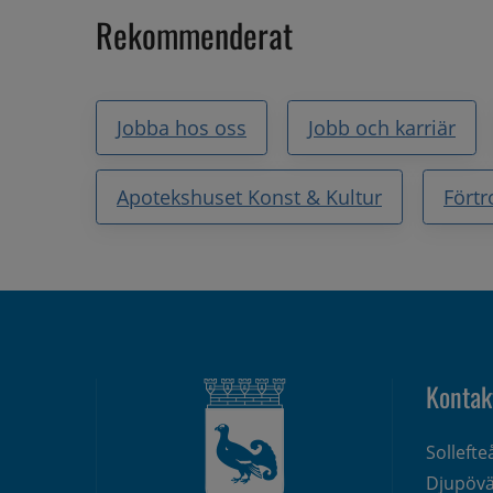
Rekommenderat
Jobba hos oss
Jobb och karriär
Apotekshuset Konst & Kultur
Fört
Kontak
Solleft
Djupövä