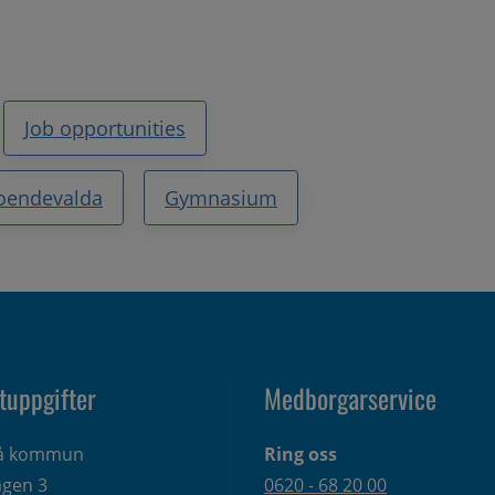
Job opportunities
roendevalda
Gymnasium
tuppgifter
Medborgarservice
eå kommun
Ring oss
gen 3 
0620 - 68 20 00