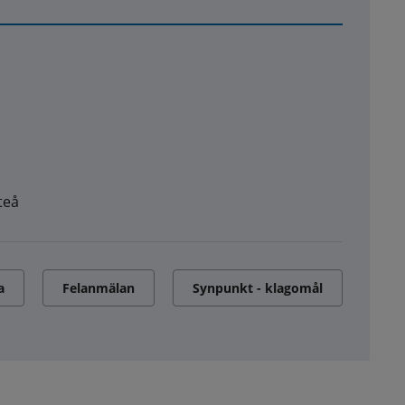
teå
a
Felanmälan
Synpunkt - klagomål