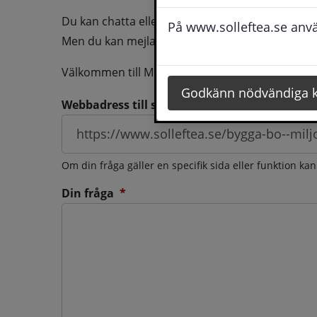
Du kan chatta eller ringa oss med din fråga så b
På www.solleftea.se använ
Men du kan mejla oss din fråga dygnt runt och d
Välkommen till Medborgarservice!
Godkänn nödvändiga 
Webbadress till sidan som frågan berör
Om din fråga gäller en specifik sida eller funktion ka
(obligatorisk)
Din fråga
*