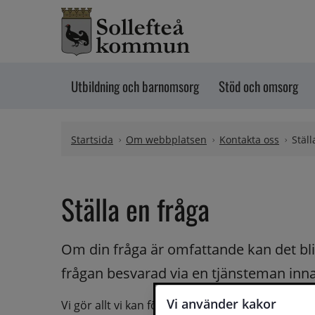
Hoppa till innehåll
Utbildning och barnomsorg
Stöd och omsorg
Startsida
Om webbplatsen
Kontakta oss
Ställ
Ställa en fråga
Om din fråga är omfattande kan det bli a
frågan besvarad via en tjänsteman innan 
Vi använder kakor
Vi gör allt vi kan för att du ska få hjälp och svar 