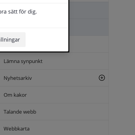
Kontakta oss
a sätt för dig.
Ställa en fråga
llningar
Logga in
Lämna synpunkt
Nyhetsarkiv
Om kakor
Talande webb
Webbkarta