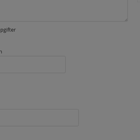
pgifter
n