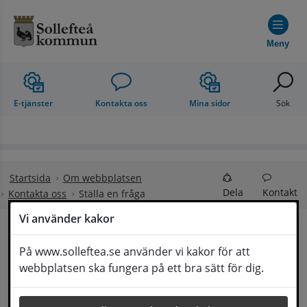
Hoppa till innehåll
Meny
E-tjänster
Kontakta oss
Mina sidor
Sök
Startsida
Om webbplatsen
Dela
Kontakt
Kontakta oss
Ställa en fråga
Vi använder kakor
Ställa en fråga
På www.solleftea.se använder vi kakor för att
Lyssna
webbplatsen ska fungera på ett bra sätt för dig.
Om din fråga är omfattande kan det bli aktuellt 
för Medborgarservice att själv få frågan 