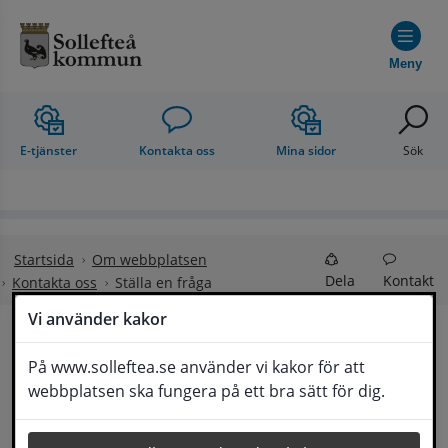
Hoppa till innehåll
Meny
E-tjänster
Kontakta oss
Mina sidor
Sök
Startsida
Om webbplatsen
Dela
Kontakt
Kontakta oss
Ställa en fråga
Vi använder kakor
Ställa en fråga
På www.solleftea.se använder vi kakor för att
Lyssna
webbplatsen ska fungera på ett bra sätt för dig.
Om din fråga är omfattande kan det bli aktuellt 
för Medborgarservice att själv få frågan 