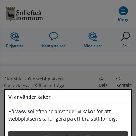
Hoppa till innehåll
Meny
E-tjänster
Kontakta oss
Mina sidor
Sök
Startsida
Om webbplatsen
Dela
Kontakt
Kontakta oss
Ställa en fråga
Vi använder kakor
Ställa en fråga
På www.solleftea.se använder vi kakor för att
Lyssna
webbplatsen ska fungera på ett bra sätt för dig.
Om din fråga är omfattande kan det bli aktuellt 
för Medborgarservice att själv få frågan 