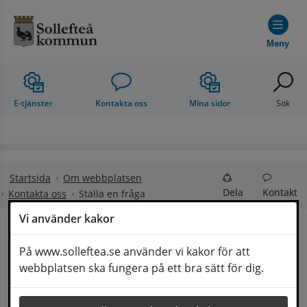
Hoppa till innehåll
Meny
E-tjänster
Kontakta oss
Mina sidor
Sök
Startsida
Om webbplatsen
Dela
Kontakt
Kontakta oss
Ställa en fråga
Vi använder kakor
Ställa en fråga
På www.solleftea.se använder vi kakor för att
Lyssna
webbplatsen ska fungera på ett bra sätt för dig.
Om din fråga är omfattande kan det bli aktuellt 
för Medborgarservice att själv få frågan 