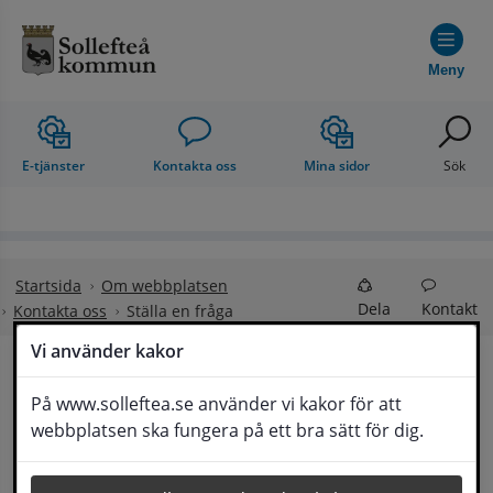
Hoppa till innehåll
Meny
E-tjänster
Kontakta oss
Mina sidor
Sök
Startsida
Om webbplatsen
Dela
Kontakt
Kontakta oss
Ställa en fråga
Vi använder kakor
Ställa en fråga
På www.solleftea.se använder vi kakor för att
Lyssna
webbplatsen ska fungera på ett bra sätt för dig.
Om din fråga är omfattande kan det bli aktuellt 
för Medborgarservice att själv få frågan 