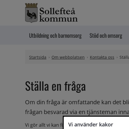
Hoppa till innehåll
Utbildning och barnomsorg
Stöd och omsorg
Startsida
Om webbplatsen
Kontakta oss
Ställ
Ställa en fråga
Om din fråga är omfattande kan det bli a
frågan besvarad via en tjänsteman innan 
Vi använder kakor
Vi gör allt vi kan för att du ska få hjälp och svar 