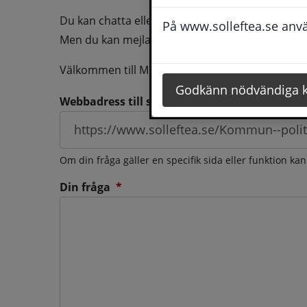
Du kan chatta eller ringa oss med din fråga så b
På www.solleftea.se använ
Men du kan mejla oss din fråga dygnt runt och d
Välkommen till Medborgarservice!
Godkänn nödvändiga 
Webbadress till sidan som frågan berör
Om din fråga gäller en specifik sida eller funktion ka
(obligatorisk)
Din fråga
*