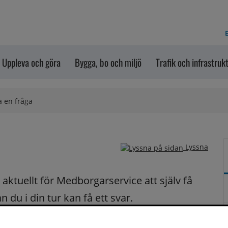
E
Uppleva och göra
Bygga, bo och miljö
Trafik och infrastruk
a en fråga
Lyssna
ktuellt för Medborgarservice att själv få 
du i din tur kan få ett svar.
på dina frågor fortast möjligt.