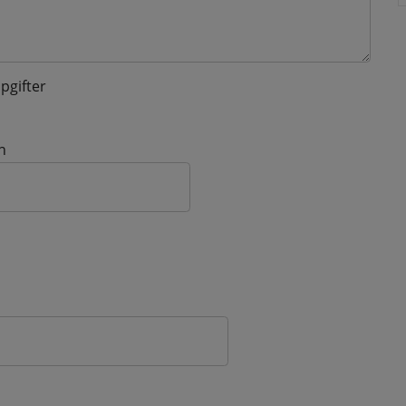
pgifter
n