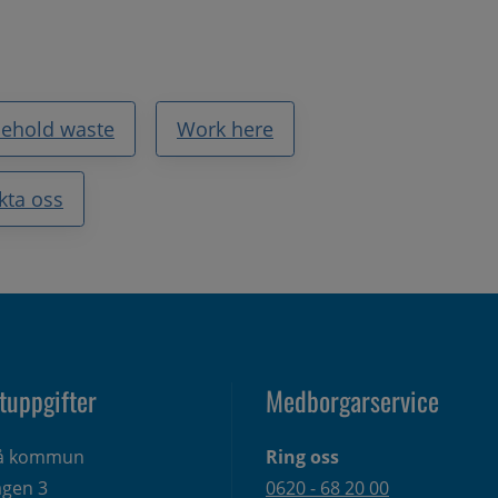
sehold waste
Work here
kta oss
tuppgifter
Medborgarservice
eå kommun
Ring oss
gen 3 
0620 - 68 20 00