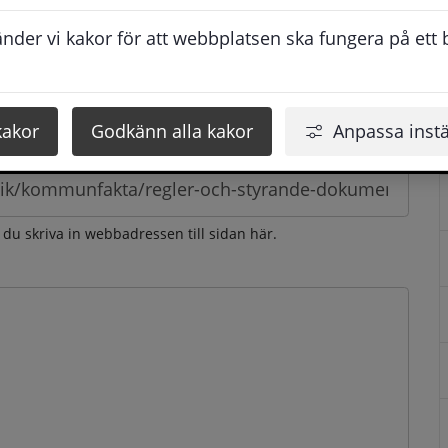
esvarar vi dig så snabbt som möjligt under arbetstid. 
der vi kakor för att webbplatsen ska fungera på ett br
u få svaret inom 2 - 4 arbetsdagar.
kakor
Godkänn alla kakor
Anpassa instä
n du skriva in webbadressen till sidan här.