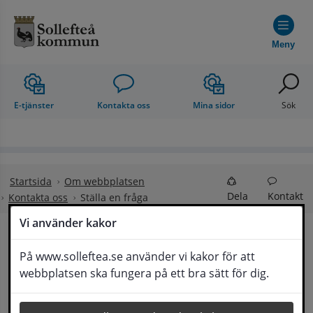
Hoppa till innehåll
Meny
E-tjänster
Kontakta oss
Mina sidor
Sök
Startsida
Om webbplatsen
Dela
Kontakt
Kontakta oss
Ställa en fråga
Vi använder kakor
Ställa en fråga
På www.solleftea.se använder vi kakor för att
Lyssna
webbplatsen ska fungera på ett bra sätt för dig.
Om din fråga är omfattande kan det bli aktuellt 
för Medborgarservice att själv få frågan 