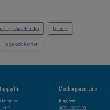
aning: Arbetsmiljö
Leisure
Jobb och karriär
tuppgifter
Medborgarservice
eå kommun
Ring oss
gen 3 
0620 - 68 20 00