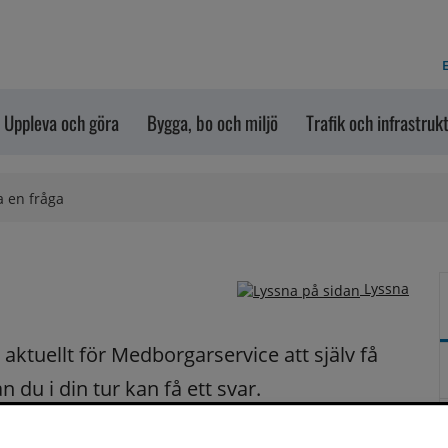
E
Uppleva och göra
Bygga, bo och miljö
Trafik och infrastruk
a en fråga
Lyssna
ktuellt för Medborgarservice att själv få 
du i din tur kan få ett svar.
på dina frågor fortast möjligt.