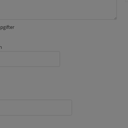
pgifter
n