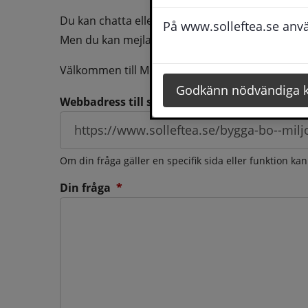
Du kan chatta eller ringa oss med din fråga så b
På www.solleftea.se använ
Men du kan mejla oss din fråga dygnt runt och d
Välkommen till Medborgarservice!
Godkänn nödvändiga 
Webbadress till sidan som frågan berör
Om din fråga gäller en specifik sida eller funktion ka
(obligatorisk)
Din fråga
*