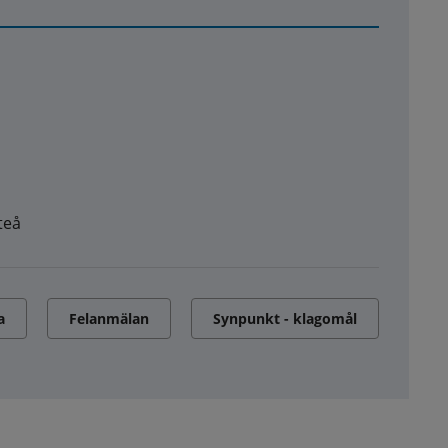
teå
a
Felanmälan
Synpunkt - klagomål