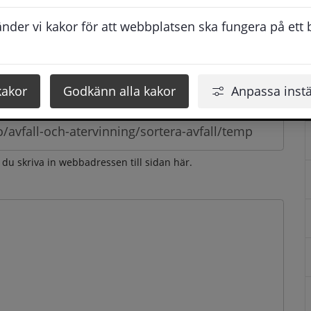
esvarar vi dig så snabbt som möjligt under arbetstid. 
der vi kakor för att webbplatsen ska fungera på ett br
u få svaret inom 2 - 4 arbetsdagar.
kakor
Godkänn alla kakor
Anpassa instä
n du skriva in webbadressen till sidan här.