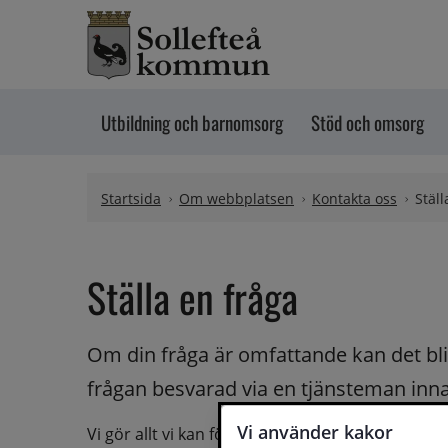
Hoppa till innehåll
Utbildning och barnomsorg
Stöd och omsorg
Startsida
Om webbplatsen
Kontakta oss
Ställ
Ställa en fråga
Om din fråga är omfattande kan det bli a
frågan besvarad via en tjänsteman innan 
Vi använder kakor
Vi gör allt vi kan för att du ska få hjälp och svar 