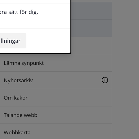
Kontakta oss
a sätt för dig.
Ställa en fråga
llningar
Logga in
Lämna synpunkt
Nyhetsarkiv
Om kakor
Talande webb
Webbkarta