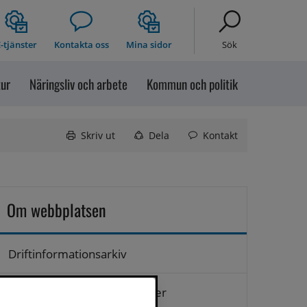
-tjänster
Kontakta oss
Mina sidor
Sök
tur
Näringsliv och arbete
Kommun och politik
Skriv ut
Dela
Kontakt
Om webbplatsen
Driftinformationsarkiv
Hantering av personuppgifter