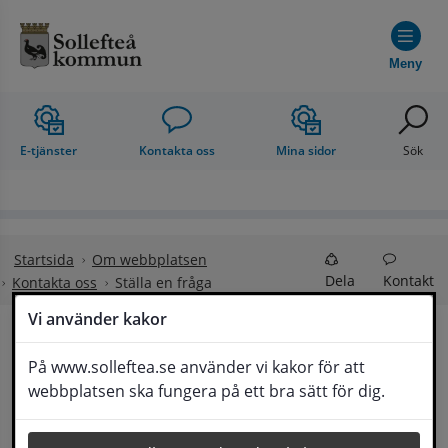
Hoppa till innehåll
Meny
E-tjänster
Kontakta oss
Mina sidor
Sök
Startsida
Om webbplatsen
Dela
Kontakt
Kontakta oss
Ställa en fråga
Vi använder kakor
Ställa en fråga
På www.solleftea.se använder vi kakor för att
Lyssna
webbplatsen ska fungera på ett bra sätt för dig.
Om din fråga är omfattande kan det bli aktuellt 
för Medborgarservice att själv få frågan 