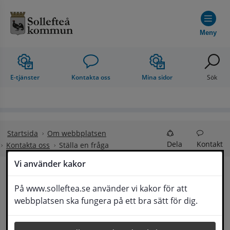
Hoppa till innehåll
Meny
E-tjänster
Kontakta oss
Mina sidor
Sök
Startsida
Om webbplatsen
Dela
Kontakt
Kontakta oss
Ställa en fråga
Vi använder kakor
Ställa en fråga
På www.solleftea.se använder vi kakor för att
Lyssna
webbplatsen ska fungera på ett bra sätt för dig.
Om din fråga är omfattande kan det bli aktuellt 
för Medborgarservice att själv få frågan 