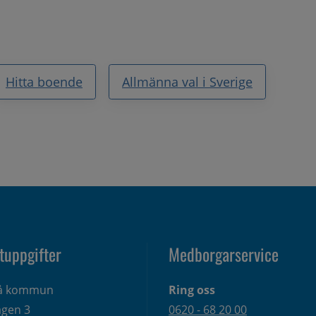
Hitta boende
Allmänna val i Sverige
tuppgifter
Medborgarservice
eå kommun
Ring oss
gen 3 
0620 - 68 20 00