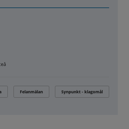
teå
a
Felanmälan
Synpunkt - klagomål