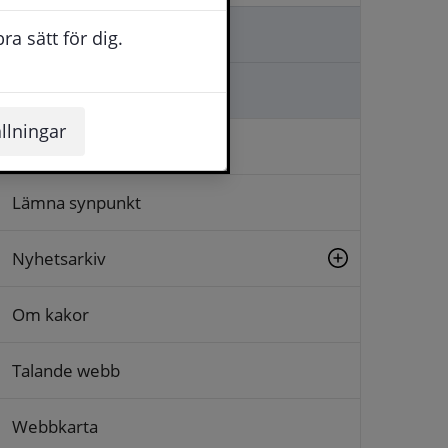
Kontakta oss
a sätt för dig.
Ställa en fråga
llningar
Logga in
Lämna synpunkt
Nyhetsarkiv
Om kakor
Talande webb
Webbkarta