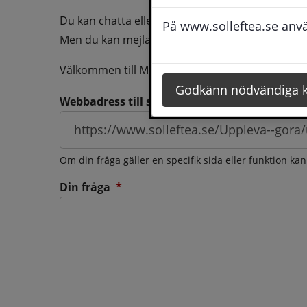
Du kan chatta eller ringa oss med din fråga så b
På www.solleftea.se använ
Men du kan mejla oss din fråga dygnt runt och d
Välkommen till Medborgarservice!
Godkänn nödvändiga 
Webbadress till sidan som frågan berör
Om din fråga gäller en specifik sida eller funktion ka
(obligatorisk)
Din fråga
*