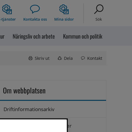
-tjänster
Kontakta oss
Mina sidor
Sök
tur
Näringsliv och arbete
Kommun och politik
Skriv ut
Dela
Kontakt
Om webbplatsen
Driftinformationsarkiv
Hantering av personuppgifter