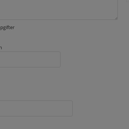
pgifter
n