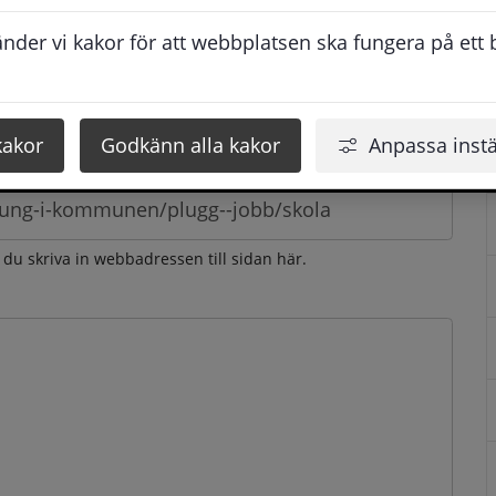
esvarar vi dig så snabbt som möjligt under arbetstid. 
der vi kakor för att webbplatsen ska fungera på ett br
u få svaret inom 2 - 4 arbetsdagar.
kakor
Godkänn alla kakor
Anpassa instä
n du skriva in webbadressen till sidan här.