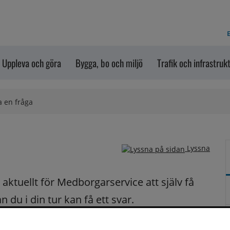
E
Uppleva och göra
Bygga, bo och miljö
Trafik och infrastruk
a en fråga
Lyssna
ktuellt för Medborgarservice att själv få 
du i din tur kan få ett svar.
på dina frågor fortast möjligt.