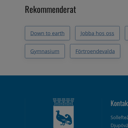
Rekommenderat
Down to earth
Jobba hos oss
Gymnasium
Förtroendevalda
Kontak
Solleft
Djupövä