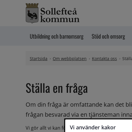
Hoppa till innehåll
Utbildning och barnomsorg
Stöd och omsorg
Startsida
Om webbplatsen
Kontakta oss
Ställ
Ställa en fråga
Om din fråga är omfattande kan det bli a
frågan besvarad via en tjänsteman innan 
Vi använder kakor
Vi gör allt vi kan för att du ska få hjälp och svar 