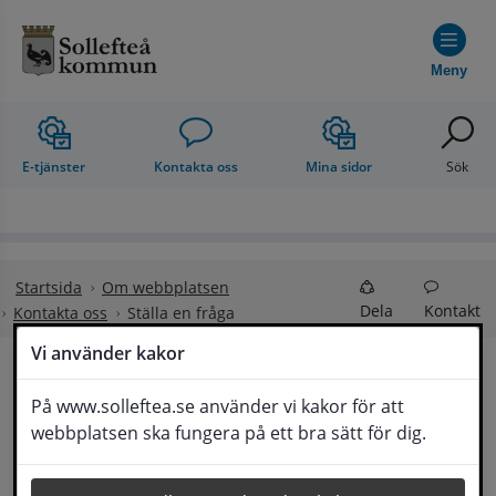
Hoppa till innehåll
Meny
E-tjänster
Kontakta oss
Mina sidor
Sök
Startsida
Om webbplatsen
Dela
Kontakt
Kontakta oss
Ställa en fråga
Vi använder kakor
Ställa en fråga
På www.solleftea.se använder vi kakor för att
Lyssna
webbplatsen ska fungera på ett bra sätt för dig.
Om din fråga är omfattande kan det bli aktuellt 
för Medborgarservice att själv få frågan 