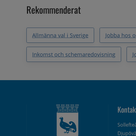
Rekommenderat
Allmänna val i Sverige
Jobba hos o
Inkomst och schemaredovisning
J
Kontak
Solleft
Djupövä