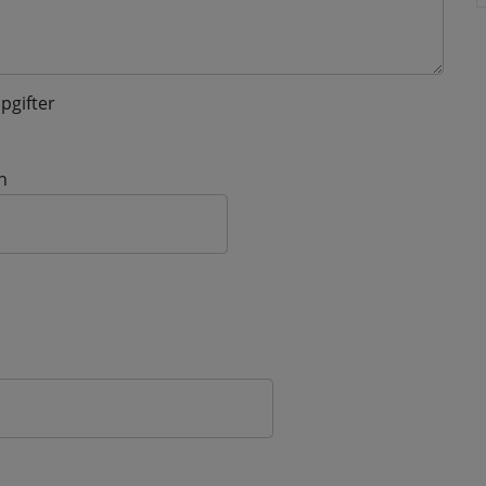
pgifter
n