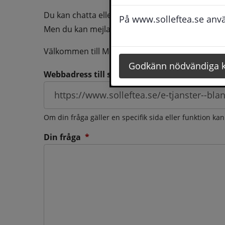
Du kan chatta eller ringa oss med din fråga så b
På www.solleftea.se använ
Men du kan mejla oss din fråga dygnt runt och d
Välkommen till Medborgarservice!
Godkänn nödvändiga 
Webbadress till sidan som frågan berör
Om din fråga gäller en specifik sida eller funktion ka
(obligatorisk)
Din fråga
*