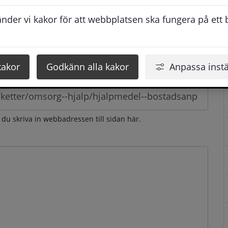
esvarar vi dig så snabbt som möjligt under arbetstid. 
der vi kakor för att webbplatsen ska fungera på ett br
u få svaret inom 2 - 4 arbetsdagar.
kakor
Godkänn alla kakor
Anpassa instä
n du skriva in webbadressen till sidan här.