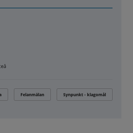
teå
a
Felanmälan
Synpunkt - klagomål