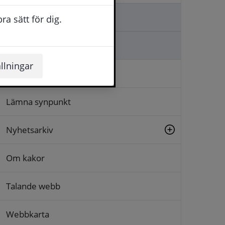
Kontakta oss
a sätt för dig.
Ställa en fråga
llningar
Logga in
Lämna synpunkt
Nyhetsarkiv
Om kakor
Talande webb
Webbkarta