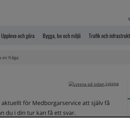
E
Uppleva och göra
Bygga, bo och miljö
Trafik och infrastruk
a en fråga
Lyssna
ktuellt för Medborgarservice att själv få 
du i din tur kan få ett svar.
på dina frågor fortast möjligt.