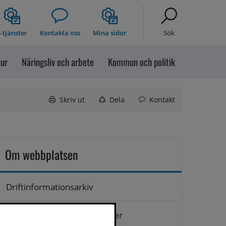
-tjänster
Kontakta oss
Mina sidor
Sök
tur
Näringsliv och arbete
Kommun och politik
Skriv ut
Dela
Kontakt
Om webbplatsen
Driftinformationsarkiv
Hantering av personuppgifter