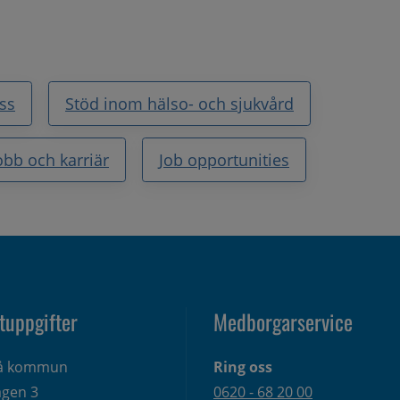
ss
Stöd inom hälso- och sjukvård
obb och karriär
Job opportunities
tuppgifter
Medborgarservice
eå kommun
Ring oss
gen 3 
0620 - 68 20 00