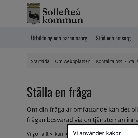
Hoppa till innehåll
Utbildning och barnomsorg
Stöd och omsorg
Startsida
Om webbplatsen
Kontakta oss
Ställ
Ställa en fråga
Om din fråga är omfattande kan det bli a
frågan besvarad via en tjänsteman innan 
Vi använder kakor
Vi gör allt vi kan för att du ska få hjälp och svar 