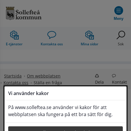
Hoppa till innehåll
Meny
E-tjänster
Kontakta oss
Mina sidor
Sök
Startsida
Om webbplatsen
Dela
Kontakt
Kontakta oss
Ställa en fråga
Vi använder kakor
Ställa en fråga
På www.solleftea.se använder vi kakor för att
Lyssna
webbplatsen ska fungera på ett bra sätt för dig.
Om din fråga är omfattande kan det bli aktuellt 
för Medborgarservice att själv få frågan 