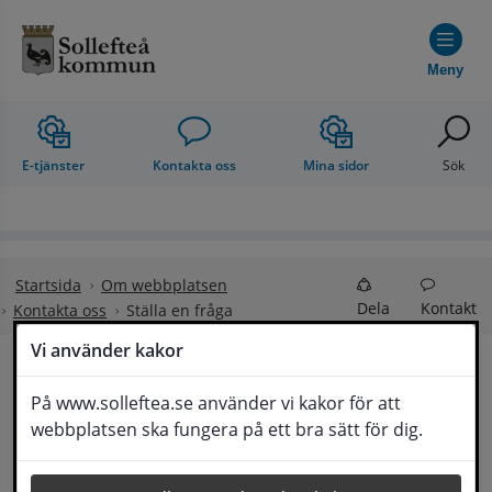
Hoppa till innehåll
Meny
E-tjänster
Kontakta oss
Mina sidor
Sök
Startsida
Om webbplatsen
Dela
Kontakt
Kontakta oss
Ställa en fråga
Vi använder kakor
Ställa en fråga
På www.solleftea.se använder vi kakor för att
Lyssna
webbplatsen ska fungera på ett bra sätt för dig.
Om din fråga är omfattande kan det bli aktuellt 
för Medborgarservice att själv få frågan 