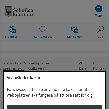
Hoppa till innehåll
Meny
E-tjänster
Kontakta oss
Mina sidor
Sök
Startsida
Om webbplatsen
Dela
Kontakt
Kontakta oss
Ställa en fråga
Vi använder kakor
Ställa en fråga
På www.solleftea.se använder vi kakor för att
Lyssna
webbplatsen ska fungera på ett bra sätt för dig.
Om din fråga är omfattande kan det bli aktuellt 
för Medborgarservice att själv få frågan 