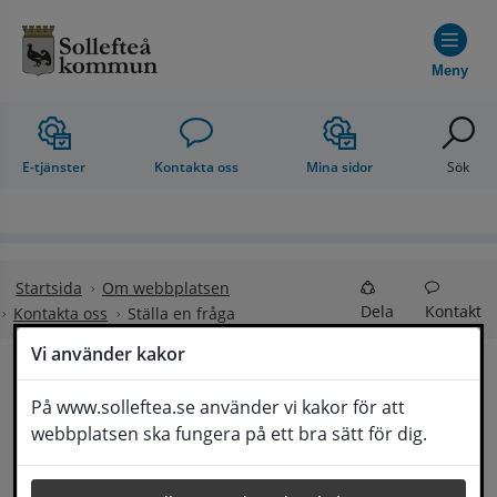
Hoppa till innehåll
Meny
E-tjänster
Kontakta oss
Mina sidor
Sök
Startsida
Om webbplatsen
Dela
Kontakt
Kontakta oss
Ställa en fråga
Vi använder kakor
Ställa en fråga
På www.solleftea.se använder vi kakor för att
Lyssna
webbplatsen ska fungera på ett bra sätt för dig.
Om din fråga är omfattande kan det bli aktuellt 
för Medborgarservice att själv få frågan 