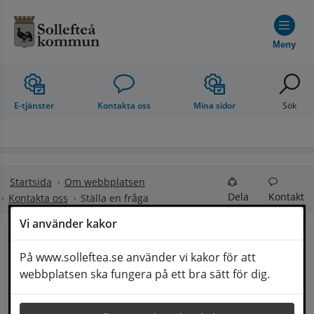
Hoppa till innehåll
Meny
E-tjänster
Kontakta oss
Mina sidor
Sök
Startsida
Om webbplatsen
Dela
Kontakt
Kontakta oss
Ställa en fråga
Vi använder kakor
Ställa en fråga
På www.solleftea.se använder vi kakor för att
Lyssna
webbplatsen ska fungera på ett bra sätt för dig.
Om din fråga är omfattande kan det bli aktuellt 
för Medborgarservice att själv få frågan 