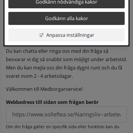
Godkänn nödvändiga kakor
besvarad via en tjänsteman innan du i din tur 
kan få ett svar.
Godkänn alla kakor
Vi gör allt vi kan för att du ska få hjälp och svar på 
Anpassa inställningar
dina frågor fortast möjligt.
Du kan chatta eller ringa oss med din fråga så 
besvarar vi dig så snabbt som möjligt under arbetstid. 
Men du kan mejla oss din fråga dygnt runt och du få 
svaret inom 2 - 4 arbetsdagar.
Välkommen till Medborgarservice!
Webbadress till sidan som frågan berör
Om din fråga gäller en specifik sida eller funktion kan du