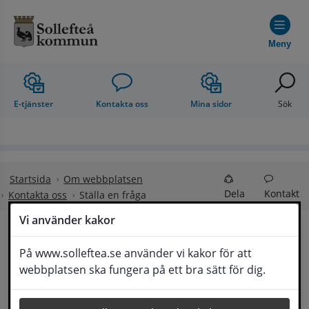
Hoppa till innehåll
Meny
E-tjänster
Kontakta oss
Mina sidor
Sök
Startsida
Om webbplatsen
Dela
Kontakt
Kontakta oss
Ställa en fråga
Vi använder kakor
Ställa en fråga
På www.solleftea.se använder vi kakor för att
Lyssna
webbplatsen ska fungera på ett bra sätt för dig.
Om din fråga är omfattande kan det bli aktuellt 
för Medborgarservice att själv få frågan 