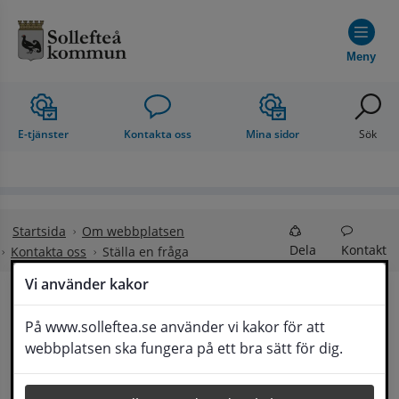
Hoppa till innehåll
Meny
E-tjänster
Kontakta oss
Mina sidor
Sök
Startsida
Om webbplatsen
Dela
Kontakt
Kontakta oss
Ställa en fråga
Vi använder kakor
Ställa en fråga
På www.solleftea.se använder vi kakor för att
Lyssna
webbplatsen ska fungera på ett bra sätt för dig.
Om din fråga är omfattande kan det bli aktuellt 
för Medborgarservice att själv få frågan 