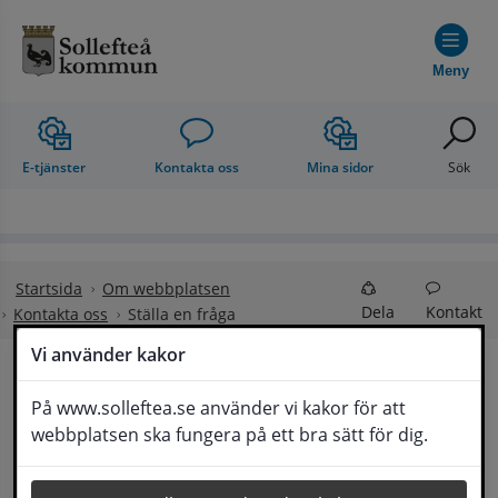
Hoppa till innehåll
Meny
E-tjänster
Kontakta oss
Mina sidor
Sök
Startsida
Om webbplatsen
Dela
Kontakt
Kontakta oss
Ställa en fråga
Vi använder kakor
Ställa en fråga
På www.solleftea.se använder vi kakor för att
Lyssna
webbplatsen ska fungera på ett bra sätt för dig.
Om din fråga är omfattande kan det bli aktuellt 
för Medborgarservice att själv få frågan 