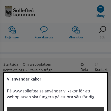
Hoppa till innehåll
Meny
E-tjänster
Kontakta oss
Mina sidor
Sök
Startsida
Om webbplatsen
Dela
Kontakt
Kontakta oss
Ställa en fråga
Vi använder kakor
Ställa en fråga
På www.solleftea.se använder vi kakor för att
Lyssna
webbplatsen ska fungera på ett bra sätt för dig.
Om din fråga är omfattande kan det bli aktuellt 
för Medborgarservice att själv få frågan 